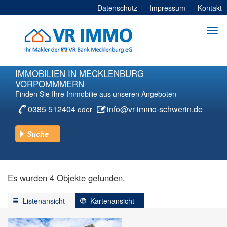
Datenschutz
Impressum
Kontakt
Togg
navi
Direkt
zum
Inhalt
IMMOBILIEN IN MECKLENBURG
VORPOMMMERN
Finden Sie Ihre Immobilie aus unseren Angeboten
0385 512404
info@vr-immo-schwerin.de
oder
Suche
Kaufen
Mieten
Es wurden 4 Objekte gefunden.
Listenansicht
Kartenansicht