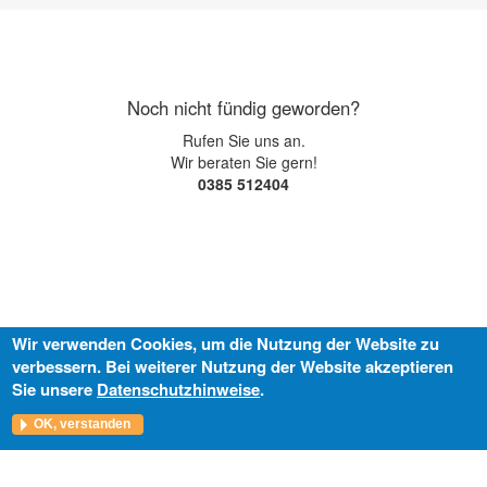
Noch nicht fündig geworden?
Rufen Sie uns an.
Wir beraten Sie gern!
0385 512404
Wir verwenden Cookies, um die Nutzung der Website zu
verbessern. Bei weiterer Nutzung der Website akzeptieren
Sie unsere
Datenschutzhinweise
.
OK, verstanden
VR Immobilien GmbH | Buchbinderstraße 19 | 18055 Rostock | Filiale in
19055 Schwerin | Alexandrinenstraße 4 | Telefon: (03 85) 51 24 04