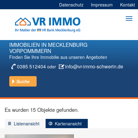
Datenschutz
Impressum
Kontakt
Togg
navi
Direkt
zum
Inhalt
IMMOBILIEN IN MECKLENBURG
VORPOMMMERN
Finden Sie Ihre Immobilie aus unseren Angeboten
0385 512404
info@vr-immo-schwerin.de
oder
Suche
Kaufen
Mieten
Es wurden 15 Objekte gefunden.
Listenansicht
Kartenansicht