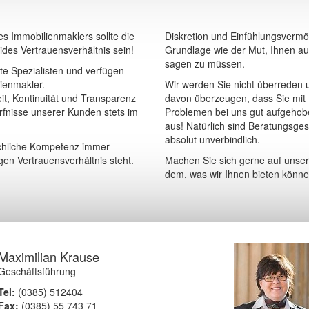
s Immobilienmaklers sollte die
Diskretion und Einfühlungsvermö
des Vertrauensverhältnis sein!
Grundlage wie der Mut, Ihnen a
sagen zu müssen.
ete Spezialisten und verfügen
lienmakler.
Wir werden Sie nicht überreden 
it, Kontinuität und Transparenz
davon überzeugen, dass Sie mit
rfnisse unserer Kunden stets im
Problemen bei uns gut aufgehobe
aus! Natürlich sind Beratungsge
absolut unverbindlich.
achliche Kompetenz immer
en Vertrauensverhältnis steht.
Machen Sie sich gerne auf unser
dem, was wir Ihnen bieten könne
Maximilian Krause
Geschäftsführung
Tel:
(0385) 512404
Fax:
(0385) 55 743 71