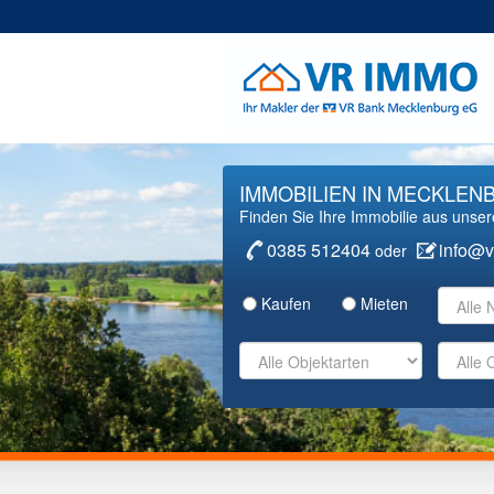
Direkt
zum
Inhalt
IMMOBILIEN IN MECKLE
Finden Sie Ihre Immobilie aus unse
0385 512404
info@v
oder
Kaufen
Mieten